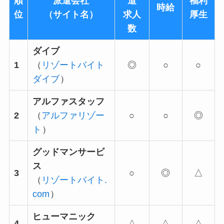
順
派遣会社
道
福利
時給
位
（サイト名）
求人
厚生
数
ダイブ
1
（
リゾートバイト
◎
○
○
ダイブ
）
アルファスタッフ
2
（
アルファリゾー
○
○
◎
ト
）
グッドマンサービ
ス
3
○
◎
△
（
リゾートバイト.
com
）
ヒューマニック
4
△
△
△